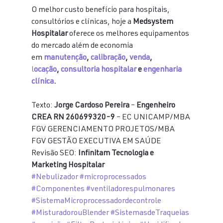
O melhor custo benefício para hospitais, 
consultórios e clínicas, hoje a 
Medsystem 
Hospitalar
 oferece os melhores equipamentos 
do mercado além de economia 
em 
manutenção
, 
calibração
, 
venda
,
l
ocação
, 
consultoria hospitalar
 e 
engenharia 
clínica
.
Texto: 
Jorge Cardoso Pereira
 – 
Engenheiro 
CREA RN 260699320-9
 – EC UNICAMP/MBA 
FGV GERENCIAMENTO PROJETOS/MBA 
FGV GESTÃO EXECUTIVA EM SAÚDE
Revisão SEO: 
Infinitam Tecnologia e 
Marketing Hospitalar
#Nebulizador
#microprocessados
#Componentes
#ventiladorespulmonares
#SistemaMicroprocessadordecontrole
#MisturadorouBlender
#SistemasdeTraqueias