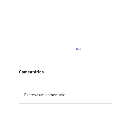
Comentários
Escreva um comentário
Como organizar uma bancada técnica
para testes em ECG, equipamentos fetais
e cardioversores