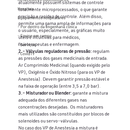
fornecedores odontologicos
atualmente possuem sistemas de controle 
Hospitais
totalmente microprocessados, o que garante 
precisão e rapidez de controle. Além disso, 
Equipamentos hospitalares
permite uma gama ampla de informações para 
- Por dentro da engenharia clínica
o usuário, especialmente, as gráficas muito 
- Equipe em campo
úteis e intuitivas para médicos, 
fisioterapeutas e enfermagem.
- Serviços
2.- Válvulas reguladoras de pressão:
 regulam 
- Covid19
as pressões dos gases medicinais de entrada. 
Ar Comprimido Medicinal (quando exigido pelo 
VP), Oxigênio e Óxido Nitroso (para os VP de 
Anestesia). Devem garantir pressão estável e 
na faixa de operação (entre 3,5 a 7,0 bar).
3.- Misturador ou Blender: 
garante a mistura 
adequada dos diferentes gases nas 
concentrações desejadas. Os misturadores 
mais utilizados são constituídos por blocos de 
solenoides ou servo-válvulas.
No caso dos VP de Anestesia a mistura é 