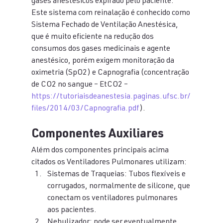
gases anestésicos expirado pelo paciente.
Este sistema com reinalação é conhecido como 
Sistema Fechado de Ventilação Anestésica, 
que é muito eficiente na redução dos 
consumos dos gases medicinais e agente 
anestésico, porém exigem monitoração da 
oximetria (SpO2) e Capnografia (concentração 
de CO2 no sangue – EtCO2 – 
https://tutoriaisdeanestesia.paginas.ufsc.br/
files/2014/03/Capnografia.pdf
).
Componentes Auxiliares
Além dos componentes principais acima 
citados os Ventiladores Pulmonares utilizam:
Sistemas de Traqueias: Tubos flexíveis e 
corrugados, normalmente de silicone, que 
conectam os ventiladores pulmonares 
aos pacientes.
Nebulizador: pode ser eventualmente 