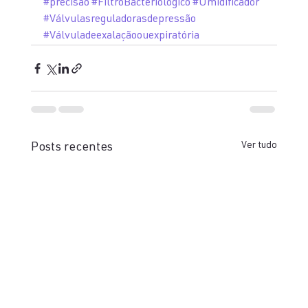
#precisão
#FiltroBacteriológico
#Umidificador
#Válvulasreguladorasdepressão
#Válvuladeexalaçãoouexpiratória
Ver tudo
Posts recentes