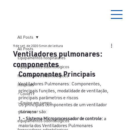
All Posts
9 de set. de 2020
5 min de leitura
All Posts
Ventiladores pulmonares:
Equipamentos hospitalares
componentes
equipamentos odontológicos
Componentes Principais
fornecedores odontologicos
Ventiladores Pulmonares: Componentes, 
Hospitais
principais funções, modalidade de ventilação, 
- Covid19
principais parâmetros e riscos
- Equipe em campo
Os principais componentes de um ventilador 
pulmonar são:
- Serviços
1.- Sistema Microprocessador de controle:
 a 
equipamentos odontológicos
maioria dos Ventiladores Pulmonares 