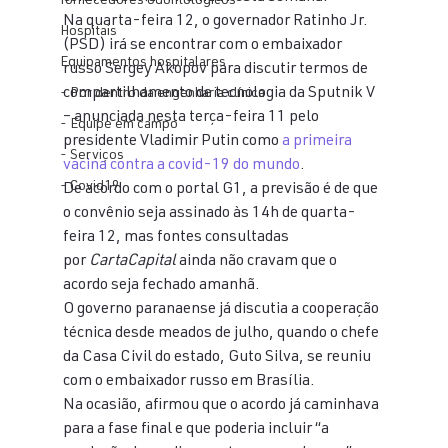
fornecedores odontologicos
Na quarta-feira 12, o governador Ratinho Jr. 
Hospitais
(PSD) irá se encontrar com o embaixador 
Equipamentos hospitalares
russo Sergey Akopov para discutir termos de 
compartilhamento de tecnologia da Sputnik V 
- Por dentro da engenharia clínica
– anunciada nesta terça-feira 11 pelo 
- Equipe em campo
presidente Vladimir Putin como 
a primeira 
- Serviços
vacina contra a covid-19 do mundo
.
- Covid19
De acordo com o portal G1, a previsão é de que 
o convênio seja assinado às 14h de quarta-
feira 12, mas fontes consultadas 
por 
CartaCapital
 ainda não cravam que o 
acordo seja fechado amanhã.
O governo paranaense já discutia a cooperação 
técnica desde meados de julho, quando o chefe 
da Casa Civil do estado, Guto Silva, se reuniu 
com o embaixador russo em Brasília.
Na ocasião, afirmou que o acordo já caminhava 
para a fase final e que poderia incluir “a 