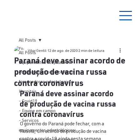
All Posts
Vitor Gentil
12 de ago. de 2020
2 min de leitura
All Posts
Paraná deve assinar acordo de
Equipamentos hospitalares
produção de vacina russa
equipamentos odontológicos
contra coronavírus
fornecedores odontologicos
Hospitais
Paraná deve assinar acordo 
- Covid19
de produção de vacina russa 
- Equipe em campo
contra coronavírus
- Serviços
O governo do Paraná pode fechar, com a 
equipamentos odontológicos
Russia, um acordo de produção de vacina 
contra a covid-19 ainda nesta semana.