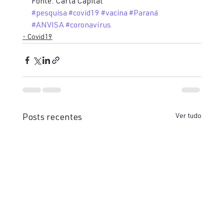
Fonte: Carta Capital
#pesquisa
#covid19
#vacina
#Paraná
#ANVISA
#coronavírus
- Covid19
Ver tudo
Posts recentes