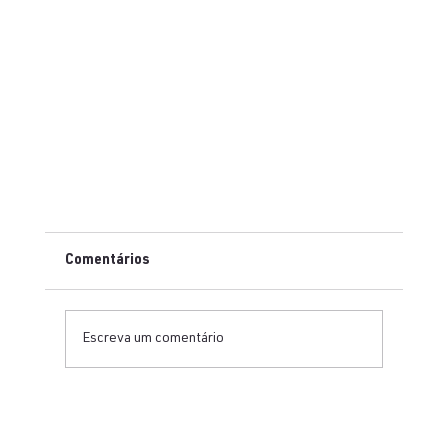
Vacina russa contra covid19
Comentários
Primeiros resultados divulgados apontam que vacina é
segura e não causou efeitos colaterais graves nos
voluntários Os primeiros...
Escreva um comentário