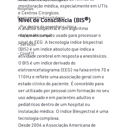
fornecedores odontologicos
monitoração médica, especialmente em UTIs 
Hospitais
e Centros Cirúrgicos.
Equipamentos hospitalares
Nível de Consciência (BIS®)
- Por dentro da engenharia clínica
A análise bispectral é um algoritmo 
matemático muito usado para processar o 
- Equipe em campo
sinal do EEG. A tecnologia índice bispectral 
- Serviços
(BIS) é um índice absoluto que indica a 
- Covid19
atividade cerebral em resposta a anestésicos.
O BIS é um índice derivado do 
eletroencefalograma (EEG) na faixa entre 70 e 
110Hz e reflete uma associação geral com o 
estado clínico do paciente. É concebido para 
ser utilizado por pessoal com formação no seu 
uso adequado e em pacientes adultos e 
pediátricos dentro de um hospital ou 
instalação médica. O índice Biespectral é uma 
tecnologia complexa.
Desde 2006 a Associação Americana de 