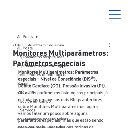
All Posts
21 de out. de 2020
4 min de leitura
All Posts
Monitores Multiparâmetros:
Equipamentos hospitalares
Parâmetros especiais
equipamentos odontológicos
Monitores Multiparâmetros: Parâmetros 
fornecedores odontologicos
especiais – Nível de Consciência (BIS®), 
Hospitais
Débito Cardíaco (CO), Pressão Invasiva (PI).
- Covid19
Além dos parâmetros fisiológicos principais já 
estudados em nossos dois Blogs anteriores 
- Equipe em campo
sobre Monitores Multiparâmetros, agora 
- Serviços
vamos falar um pouco sobre alguns 
equipamentos odontológicos
parâmetros especiais, mas que estão sendo, 
cada vez mais, inseridos nas rotinas de 