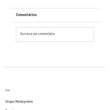
Comentários
Escreva um comentário
Como organizar uma bancada técnica
para testes em ECG, equipamentos fetais
e cardioversores
Menu
Grupo Medsystem