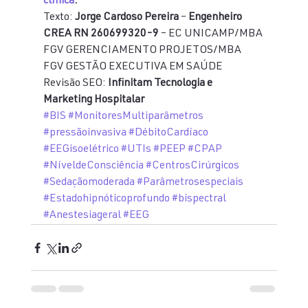
clínica
.
Texto: 
Jorge Cardoso Pereira
 – 
Engenheiro 
CREA RN 260699320-9
 – EC UNICAMP/MBA 
FGV GERENCIAMENTO PROJETOS/MBA 
FGV GESTÃO EXECUTIVA EM SAÚDE
Revisão SEO: 
Infinitam Tecnologia e 
Marketing Hospitalar
#BIS
#MonitoresMultiparâmetros
#pressãoinvasiva
#DébitoCardíaco
#EEGisoelétrico
#UTIs
#PEEP
#CPAP
#NíveldeConsciência
#CentrosCirúrgicos
#Sedaçãomoderada
#Parâmetrosespeciais
#Estadohipnóticoprofundo
#bispectral
#Anestesiageral
#EEG