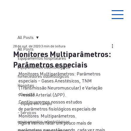
All Posts
28 de out. de 2020
3 min de leitura
All Posts
Monitores Multiparâmetros:
Equipamentos hospitalares
Parâmetros especiais
equipamentos odontológicos
Monitores Multiparâmetros: Parâmetros 
fornecedores odontologicos
especiais – Gases Anestésicos, TNM 
Hospitais
(Transmissão Neuromuscular) e Variação 
- Covid19
Pressão Arterial (ΔPP). 
Continuaremos nossos estudos 
- Equipe em campo
de parâmetros fisiológicos especiais de 
- Serviços
Monitores  Multiparâmetros. 
equipamentos odontológicos
Agora vamos falar um pouco mais de 
parâmetros que estão sendo, cada vez mais, 