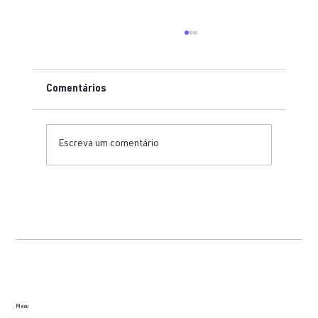
Comentários
Escreva um comentário
Como organizar uma bancada técnica
para testes em ECG, equipamentos fetais
e cardioversores
Menu