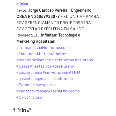
clínica
.
Texto: 
Jorge Cardoso Pereira
 – 
Engenheiro 
CREA RN 260699320-9
 – EC UNICAMP/MBA 
FGV GERENCIAMENTO PROJETOS/MBA 
FGV GESTÃO EXECUTIVA EM SAÚDE
Revisão SEO: 
Infinitam Tecnologia e 
Marketing Hospitalar
#TransmissãoNeuromuscular
#MonitoresMultiparâmetros
#monitoraçãomédica
#enflurano
#halotano
#GasesAnestésicos
#desflurano
#gáscarbônico
#servoflurano
#TNM
#gaseshalogenados
#isoflurano
#Parâmetrosespeciais
#VariaçãoPressãoArterial
#oxigênio
#ÓxidoNitroso