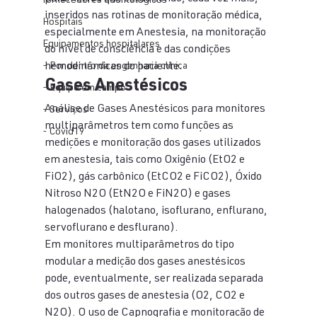
fornecedores odontologicos
inseridos nas rotinas de monitoração médica, 
Hospitais
especialmente em Anestesia, na monitoração 
Equipamentos hospitalares
do nível de consciência e das condições 
- Por dentro da engenharia clínica
hemodinâmicas do paciente. 
Gases Anestésicos 
- Equipe em campo
Análise de Gases Anestésicos para monitores 
- Serviços
multiparâmetros tem como funções as 
- Covid19
medições e monitoração dos gases utilizados 
em anestesia, tais como Oxigênio (EtO2 e 
FiO2), gás carbônico (EtCO2 e FiCO2), Óxido 
Nitroso N2O (EtN2O e FiN2O) e gases 
halogenados (halotano, isoflurano, enflurano, 
servoflurano e desflurano). 
Em monitores multiparâmetros do tipo 
modular a medição dos gases anestésicos 
pode, eventualmente, ser realizada separada 
dos outros gases de anestesia (O2, CO2 e 
N2O). O uso de Capnografia e monitoração de 