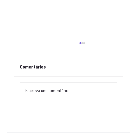
Comentários
Escreva um comentário
Como organizar uma bancada técnica
para testes em ECG, equipamentos fetais
e cardioversores