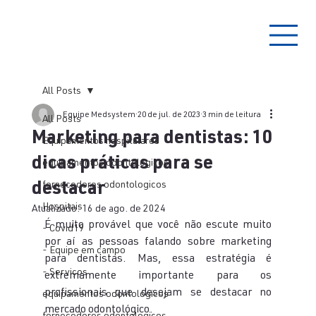
All Posts
Equipe Medsystem
20 de jul. de 2023
3 min de leitura
All Posts
Marketing para dentistas: 10
Equipamentos hospitalares
dicas práticas para se
equipamentos odontológicos
destacar
fornecedores odontologicos
Hospitais
Atualizado:
16 de ago. de 2024
É muito provável que você não escute muito 
- Covid19
por aí as pessoas falando sobre marketing 
- Equipe em campo
para dentistas. Mas, essa estratégia é 
- Serviços
extremamente importante para os 
profissionais que desejam se destacar no 
equipamentos odontológicos
mercado odontológico.