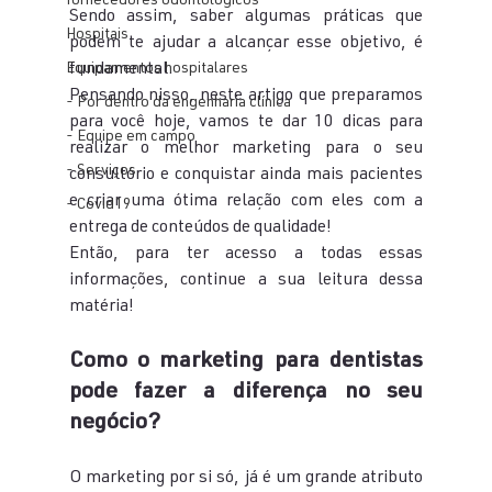
fornecedores odontologicos
Sendo assim, saber algumas práticas que 
Hospitais
podem te ajudar a alcançar esse objetivo, é 
Equipamentos hospitalares
fundamental.
Pensando nisso, neste artigo que preparamos 
- Por dentro da engenharia clínica
para você hoje, vamos te dar 10 dicas para 
- Equipe em campo
realizar o melhor marketing para o seu 
- Serviços
consultório e conquistar ainda mais pacientes 
e criar uma ótima relação com eles com a 
- Covid19
entrega de conteúdos de qualidade!
Então, para ter acesso a todas essas 
informações, continue a sua leitura dessa 
matéria!
Como o marketing para dentistas 
pode fazer a diferença no seu 
negócio?
O marketing por si só, já é um grande atributo 