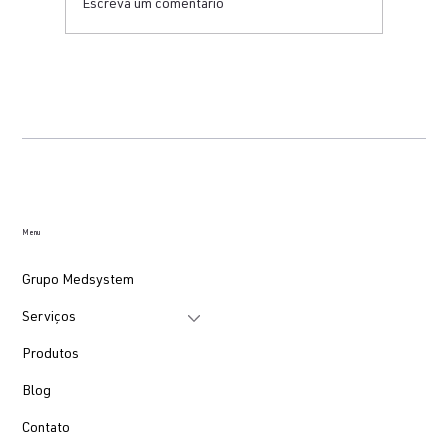
Escreva um comentário
Como organizar uma bancada técnica
para testes em ECG, equipamentos fetais
e cardioversores
Menu
Grupo Medsystem
Serviços
Produtos
Blog
Contato