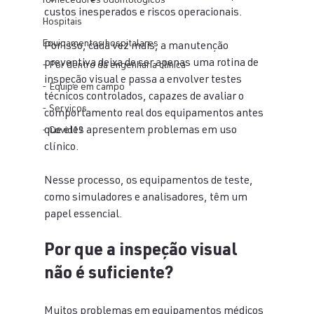
fornecedores odontologicos
custos inesperados e riscos operacionais.
Hospitais
Equipamentos hospitalares
Por isso, cada vez mais, a manutenção 
preventiva deixa de ser apenas uma rotina de 
- Por dentro da engenharia clínica
inspeção visual e passa a envolver testes 
- Equipe em campo
técnicos controlados, capazes de avaliar o 
- Serviços
comportamento real dos equipamentos antes 
que eles apresentem problemas em uso 
- Covid19
clínico.
Nesse processo, os equipamentos de teste, 
como simuladores e analisadores, têm um 
papel essencial.
Por que a inspeção visual 
não é suficiente?
Muitos problemas em equipamentos médicos 