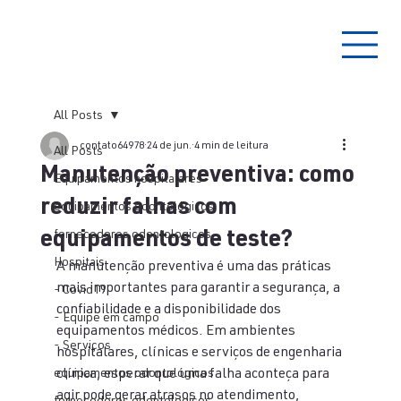
All Posts
contato64978
24 de jun.
4 min de leitura
All Posts
Manutenção preventiva: como
Equipamentos hospitalares
reduzir falhas com
equipamentos odontológicos
equipamentos de teste?
fornecedores odontologicos
Hospitais
A manutenção preventiva é uma das práticas 
mais importantes para garantir a segurança, a 
- Covid19
confiabilidade e a disponibilidade dos 
- Equipe em campo
equipamentos médicos. Em ambientes 
- Serviços
hospitalares, clínicas e serviços de engenharia 
equipamentos odontológicos
clínica, esperar que uma falha aconteça para 
agir pode gerar atrasos no atendimento, 