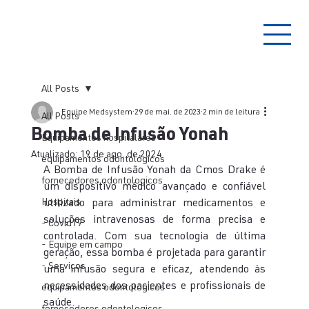
All Posts
Equipe Medsystem
29 de mai. de 2023
2 min de leitura
All Posts
Bomba de Infusão Yonah
Equipamentos hospitalares
Atualizado:
19 de ago. de 2024
equipamentos odontológicos
A Bomba de Infusão Yonah da Cmos Drake é 
fornecedores odontologicos
um dispositivo médico avançado e confiável 
Hospitais
utilizado para administrar medicamentos e 
soluções intravenosas de forma precisa e 
- Covid19
controlada. Com sua tecnologia de última 
- Equipe em campo
geração, essa bomba é projetada para garantir 
- Serviços
uma infusão segura e eficaz, atendendo às 
necessidades dos pacientes e profissionais de 
equipamentos odontológicos
saúde.