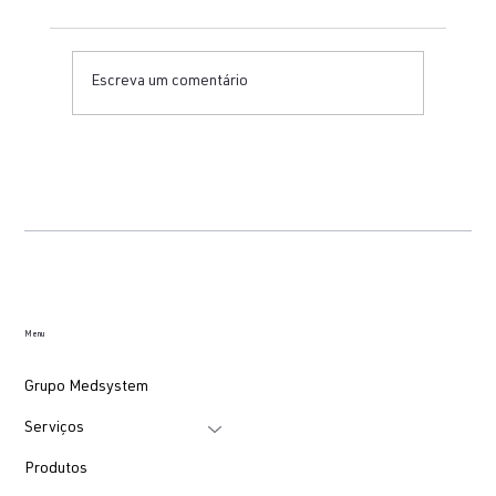
Escreva um comentário
Como organizar uma bancada técnica
para testes em ECG, equipamentos fetais
e cardioversores
Menu
Grupo Medsystem
Serviços
Produtos