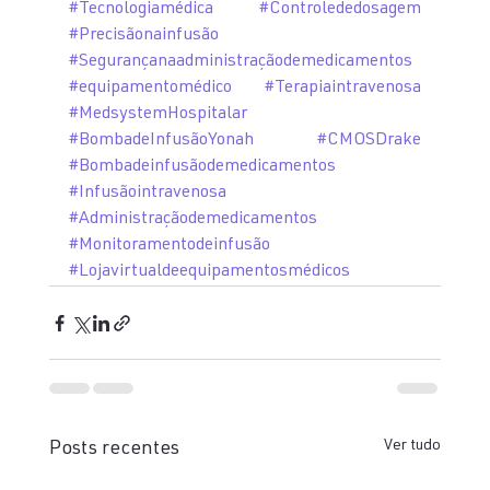
#Tecnologiamédica
#Controlededosagem
#Precisãonainfusão
#Segurançanaadministraçãodemedicamentos
#equipamentomédico
#Terapiaintravenosa
#MedsystemHospitalar
#BombadeInfusãoYonah
#CMOSDrake
#Bombadeinfusãodemedicamentos
#Infusãointravenosa
#Administraçãodemedicamentos
#Monitoramentodeinfusão
#Lojavirtualdeequipamentosmédicos
Ver tudo
Posts recentes