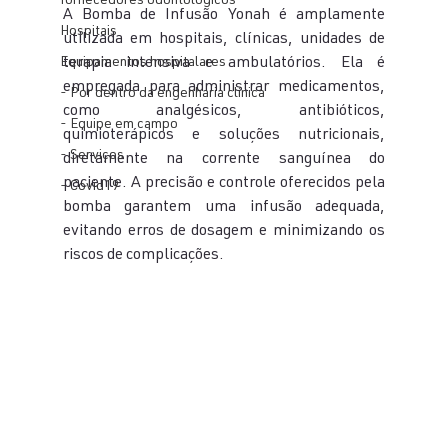
fornecedores odontologicos
A Bomba de Infusão Yonah é amplamente 
Hospitais
utilizada em hospitais, clínicas, unidades de 
Equipamentos hospitalares
terapia intensiva e ambulatórios. Ela é 
empregada para administrar medicamentos, 
- Por dentro da engenharia clínica
como analgésicos, antibióticos, 
- Equipe em campo
quimioterápicos e soluções nutricionais, 
- Serviços
diretamente na corrente sanguínea do 
paciente. A precisão e controle oferecidos pela 
- Covid19
bomba garantem uma infusão adequada, 
evitando erros de dosagem e minimizando os 
riscos de complicações.