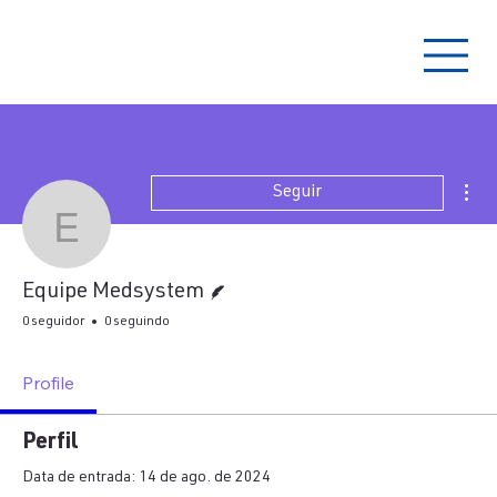
Mai
Seguir
Equipe Medsystem
Escritor
Equipe Medsystem
0 seguidor
0 seguindo
Profile
Perfil
Data de entrada: 14 de ago. de 2024