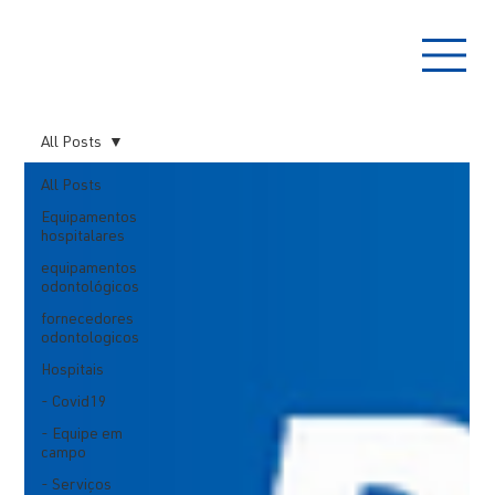
All Posts
All Posts
Equipamentos
hospitalares
equipamentos
odontológicos
fornecedores
odontologicos
Hospitais
- Covid19
- Equipe em
campo
- Serviços