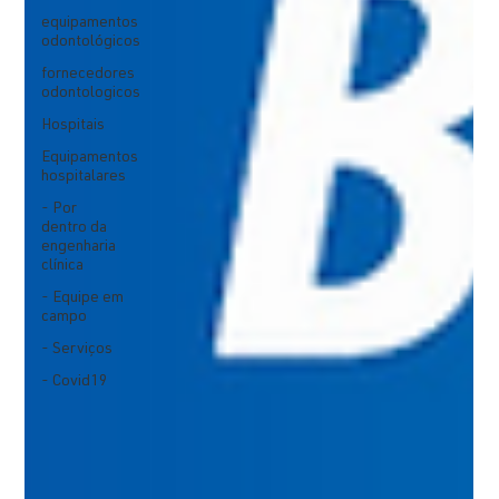
equipamentos
odontológicos
fornecedores
odontologicos
Hospitais
Equipamentos
hospitalares
- Por
dentro da
engenharia
clínica
- Equipe em
campo
- Serviços
- Covid19