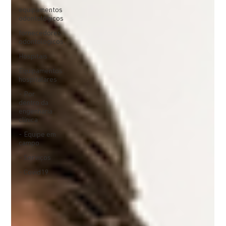
equipamentos
odontológicos
fornecedores
odontologicos
Hospitais
Equipamentos
hospitalares
- Por
dentro da
engenharia
clínica
- Equipe em
campo
- Serviços
- Covid19