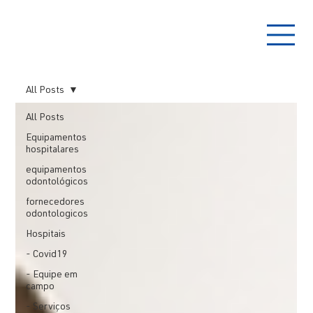
All Posts
All Posts
Equipamentos
hospitalares
equipamentos
odontológicos
fornecedores
odontologicos
Hospitais
- Covid19
- Equipe em
campo
- Serviços