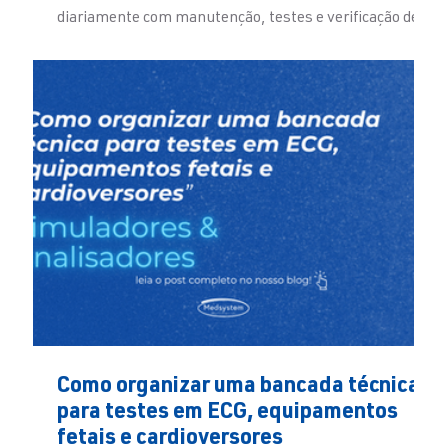
diariamente com manutenção, testes e verificação de
equipamentos médicos entende a importância de ter
ferramentas adequadas na rotina. Mas para o setor de
compras, diretoria ou gestão financeira, a análise
costuma ser diferente. A pergunta muitas vezes não é
apenas “qual equipamento é melhor?”, mas sim: por
que comprar agora? Qual problema essa aquisição
resolve? Qual impacto
Como organizar uma bancada técnica
para testes em ECG, equipamentos
fetais e cardioversores