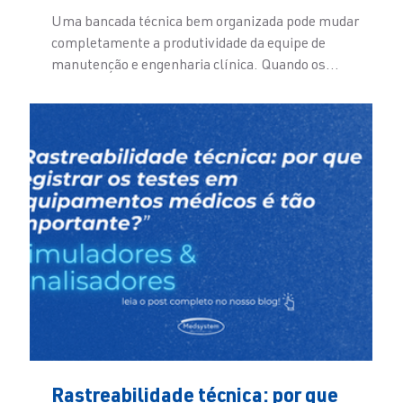
Uma bancada técnica bem organizada pode mudar
completamente a produtividade da equipe de
manutenção e engenharia clínica. Quando os
equipamentos de teste estão disponíveis, carregados,
identificados e prontos para uso, a rotina flui melhor.
Quando a bancada é desorganizada, cada teste exige
procurar cabos, conferir acessórios, carregar baterias,
localizar registros e reconstruir o processo do zero. Em
ambientes onde há alta demanda de equipamentos
médicos, essa diferença
Rastreabilidade técnica: por que